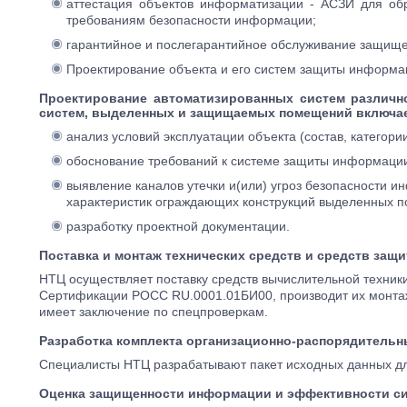
аттестация объектов информатизации - АСЗИ для обр
требованиям безопасности информации;
гарантийное и послегарантийное обслуживание защищ
Проектирование объекта и его систем защиты информа
Проектирование автоматизированных систем различно
систем, выделенных и защищаемых помещений включае
анализ условий эксплуатации объекта (состав, катего
обоснование требований к системе защиты информаци
выявление каналов утечки и(или) угроз безопасности и
характеристик ограждающих конструкций выделенных 
разработку проектной документации.
Поставка и монтаж технических средств и средств за
НТЦ осуществляет поставку средств вычислительной техни
Сертификации РОСС RU.0001.01БИ00, производит их монтаж
имеет заключение по спецпроверкам.
Разработка комплекта организационно-распорядительн
Специалисты НТЦ разрабатывают пакет исходных данных дл
Оценка защищенности информации и эффективности с